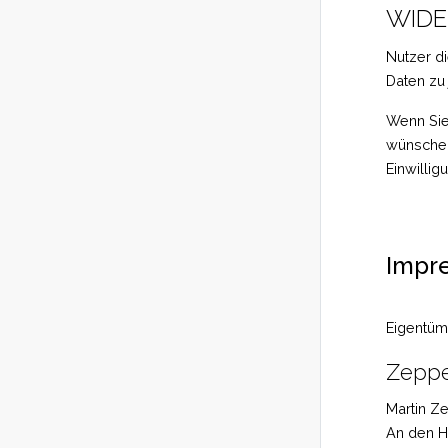
WID
Nutzer d
Daten zu
Wenn Sie
wünschen
Einwilli
Impr
Eigentüme
Zeppe
Martin Z
An den H