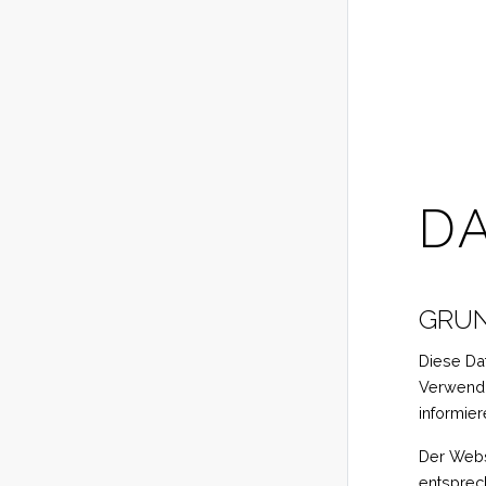
D
GRU
Diese Da
Verwendu
informier
Der Webs
entsprec