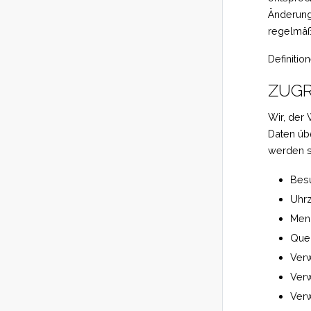
Änderung
regelmäß
Definitio
ZUGR
Wir, der 
Daten üb
werden so
Bes
Uhrz
Meng
Quel
Ver
Ver
Ver