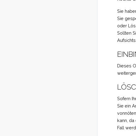
Sie habe
Sie gesp
oder Lös
Sollten 
Aufsicht
EINB
Dieses On
weiterger
LÖSC
Sofern Ih
Sie ein 
vonnöten
kann, da 
Fall werd