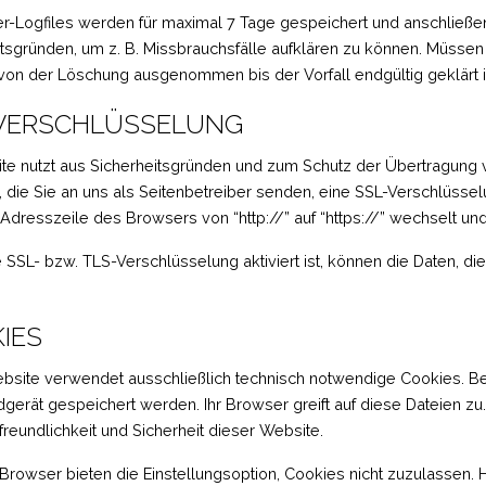
er-Logfiles werden für maximal 7 Tage gespeichert und anschließen
itsgründen, um z. B. Missbrauchsfälle aufklären zu können. Müss
von der Löschung ausgenommen bis der Vorfall endgültig geklärt i
VERSCHLÜSSELUNG
ite nutzt aus Sicherheitsgründen und zum Schutz der Übertragung v
 die Sie an uns als Seitenbetreiber senden, eine SSL-Verschlüsse
 Adresszeile des Browsers von “http://” auf “https://” wechselt u
SSL- bzw. TLS-Verschlüsselung aktiviert ist, können die Daten, die 
IES
bsite verwendet ausschließlich technisch notwendige Cookies. Bei
gerät gespeichert werden. Ihr Browser greift auf diese Dateien zu
reundlichkeit und Sicherheit dieser Website.
rowser bieten die Einstellungsoption, Cookies nicht zuzulassen. Hin