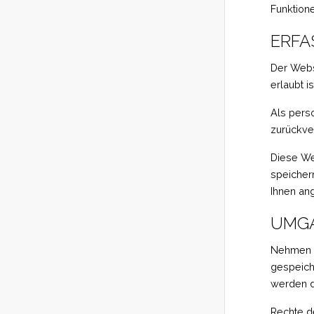
Funktion
ERFA
Der Webs
erlaubt i
Als pers
zurückve
Diese We
speichern
Ihnen ang
UMGA
Nehmen S
gespeich
werden d
Rechte d