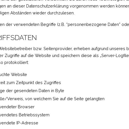
en an dieser Datenschutzerklärung vorgenommen werden können, e
igen Abständen wieder durchzulesen.
nen der verwendeten Begriffe (z.B. “personenbezogene Daten” oder 
IFFSDATEN
Websitebetreiber bzw. Seitenprovider, erheben aufgrund unseres bere
er Zugriffe auf die Website und speichern diese als „Server-Logfi
 protokolliert:
uchte Website
eit zum Zeitpunkt des Zugriffes
e der gesendeten Daten in Byte
le/Verweis, von welchem Sie auf die Seite gelangten
wendeter Browser
wendetes Betriebssystem
wendete IP-Adresse